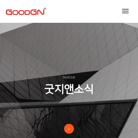
toggl
navig
Notice
굿지앤소식