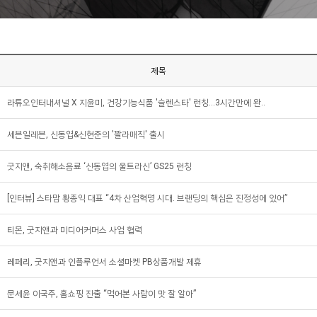
제목
라튜오인터내셔널 X 지윤미, 건강기능식품 '슬렌스타' 런칭…3시간만에 완..
세븐일레븐, 신동엽&신현준의 '꽐라매직' 출시
굿지앤, 숙취해소음료 ‘신동엽의 울트라신’ GS25 런칭
[인터뷰] 스타맘 황종익 대표 “4차 산업혁명 시대. 브랜딩의 핵심은 진정성에 있어”
티몬, 굿지앤과 미디어커머스 사업 협력
레페리, 굿지앤과 인플루언서 소셜마켓 PB상품개발 제휴
문세윤 이국주, 홈쇼핑 진출 “먹어본 사람이 맛 잘 알아”