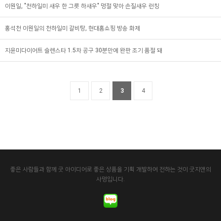
이원일, "천하일미 새우 한 그릇 하새우" 명절 맞아 손질새우 런칭
홍석천 이원일의 천하일미 갈비탕, 현대홈쇼핑 방송 화제
지윤미다이어트 슬렌스타 1.5차 공구 30분만에 완판 조기 품절 돼
1
2
3
4
좋은 사람들과 함께 굿 아이디어로 좋은 상품을 기획 개발하여 전하는 것이 굿지앤의
사명입니다.