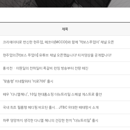
제목
크리에이터로 변신한 현주엽, 메코이(MCCOI)와 함께 ‘먹보스쭈엽이’ 채널 오픈
현주엽의 [먹보스 쭈엽이] 유튜브 채널 오픈했습니다! 티저영상을 공개합니다!
홍석천ㆍ이원일의 천하일미 쪽갈비 런칭 방송부터 전량 매진
'맞춤형' 미네랄워터 '미로700' 출시
배우 '다니엘헤니', 10일 현대홈쇼핑 더뉴트리밀 스페셜 게스트로 출연
국내 최초 필름형 메디핌 비오틴 출시... JTBC 위대한 배태랑서 소개
하루 영양까지 생각한 다니엘 헤니의 건강한 한끼 "더뉴트리밀" 출시