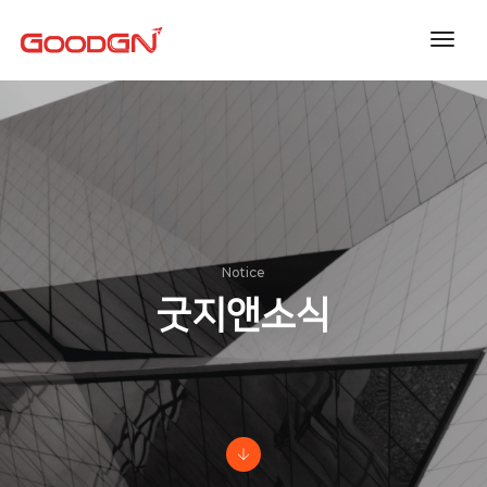
toggl
navig
Notice
굿지앤소식