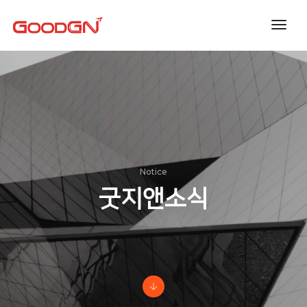
toggl
navig
Notice
굿지앤소식