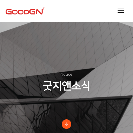
toggl
navig
Notice
굿지앤소식